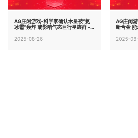
AG庄闲游戏-科学家确认木星被“氨
AG庄闲
冰雹”轰炸 或影响气态巨行星族群 -
新合金 能
手机中国 -
中国 -
2025-08-26
2025-08