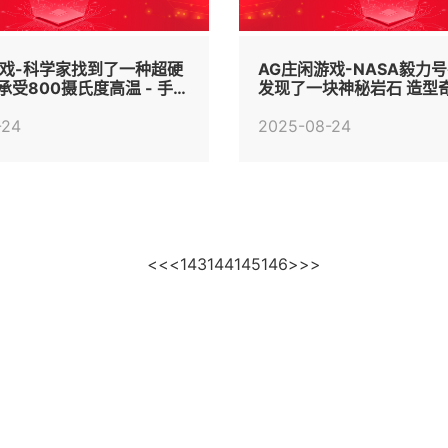
游戏-科学家找到了一种超硬
AG庄闲游戏-NASA毅力
承受800摄氏度高温 - 手机
发现了一块神秘岩石 造型奇
中国 -
-24
2025-08-24
<<
<
143
144
145
146
>
>>